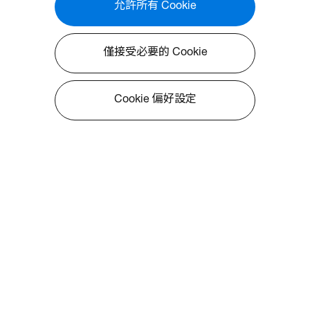
允許所有 Cookie
僅接受必要的 Cookie
Cookie 偏好設定
關於Optoma
資源