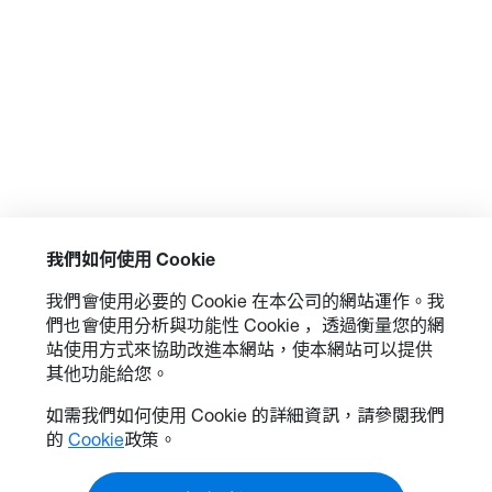
我們如何使用 Cookie
我們會使用必要的 Cookie 在本公司的網站運作。我
們也會使用分析與功能性 Cookie ，透過衡量您的網
站使用方式來協助改進本網站，使本網站可以提供
其他功能給您。
如需我們如何使用 Cookie 的詳細資訊，請參閱我們
的
Cookie
政策。