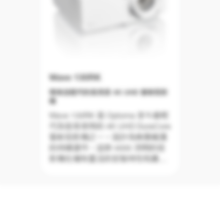
Wave 130RK
環保且輕巧的高亮度 4K UHD 雷射投影
機
Wave 130RK 是 Optoma 至今最輕
巧及容易使用的 4K UHD DuraCore
雷射投影機之一。設計為無需維護
的持續運作，這款 4000 流明的投
影機在擁有靈活的安裝特性和廣泛
的連接選擇的情況下，提供強大的
影像表現，且外觀簡約、結構小
巧，比過去的 Optoma 模型小了多
達 34%。¹