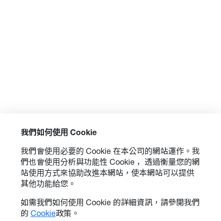
為了支持 Optoma 對永續性的承
諾，Wave 130RK 的功耗比
Optoma 的燈泡型投影機少了多達
45%。² 而耐用且節能的 DuraCore
雷射技術確保了產品最多可達
30,000 小時的長壽命，無需額外的
燈泡，只需最小的維護，並且無
汞，進一步降低其碳足跡。
我們如何使用 Cookie
Wave 130RK 的一項附加優點是其
我們會使用必要的 Cookie 在本公司的網站運作。我
具有外部電源供應，提供更高的可
們也會使用分析與功能性 Cookie ，透過衡量您的網
靠性、攜帶性和能源效率。
站使用方式來協助改進本網站，使本網站可以提供
其他功能給您。
如需我們如何使用 Cookie 的詳細資訊，請參閱我們
此投影機的環保機身設計由高達
的
Cookie
政策。