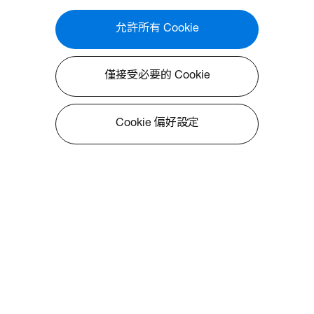
50%的 PCR (Post-Consumer
Recycled) 塑膠製成，而包裝中包
允許所有 Cookie
含高達 97% 可回收材料。³ 此外，
Optoma Wave 130RK 投影機的產
品及包裝尺寸緊湊，每個集裝箱可
僅接受必要的 Cookie
以裝載更多的產品，從而使物流更
高效，進一步幫助降低碳排放。¹
Cookie 偏好設定
Wave 130RK 提供卓越的對比度，
對電影愛好者提供精準逼真的色彩
再現，亮度為 4000 流明，因此體
育迷可以在開燈的情況下享受現場
直播。它也將輸入延遲降低至最低
4.2 毫秒（1080p 240Hz），非常
適合競技遊戲中獲得優勢。
關於Optoma