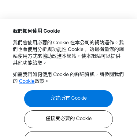
我們如何使用 Cookie
我們會使用必要的 Cookie 在本公司的網站運作。我
們也會使用分析與功能性 Cookie ，透過衡量您的網
站使用方式來協助改進本網站，使本網站可以提供
其他功能給您。
如需我們如何使用 Cookie 的詳細資訊，請參閱我們
的
Cookie
政策。
允許所有 Cookie
僅接受必要的 Cookie