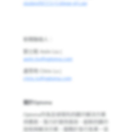
studies/NCCU-College-of-Law
新聞聯絡人：
劉士銘
Astin Liu |
astin.liu@optoma.com
盧思珣
Chris Lu |
chris.lu@optoma.com
關於
Optoma
Optoma
作為全球領先的顯示解決方案
供應商，致力於提供高效、創新的顯示
技術與解決方案，服務於各行各業。從