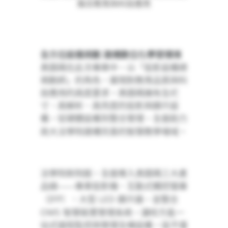
融合教育與科技應用
全方位設備規劃
建構數位化學習環境
奧圖碼在此次專案中，以「投影設備總
規劃師」的角色，展現對教育品質與科
技應用的高度要求。奧圖碼擁有全尺
寸、高解析、高亮度的投影與顯示設
備，從硬體設備到整合管理，全面助力
政大法學院建構完善的智慧教學場域。
法學院新院館，全面導入奧圖碼三大產
品線——專業投影機、互動式觸控螢幕
IFP
LED
（
）、大型
顯示器，並整合
OMS
智慧裝置管理系統，讓校方能一
站式遠程監控與管理全棟設備。這不僅