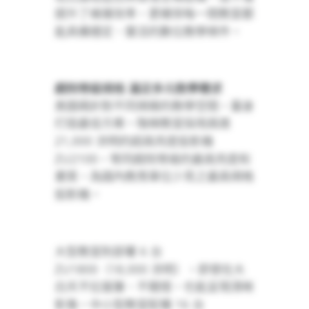
提升了維運效率，更確保每一間教室都
能具備穩定、靈活的數位教學條件。
戲院等級規格
滿足多元教學需求
奧圖碼針對不同規模的教學空間，量身
打造最佳方案。階梯教室採用高達
21,000
流明的超高亮度投影機
ZU2100
，等同戲院等級的最高亮度和
畫質，為國內教育單位少見之最高規格
投影機。
6
大型教室則部署
台
ZU1800
18,000
（
流明），即使在大
白天不拉窗簾、不關燈，也能呈現清晰
16
影像。中小型教室配備
台