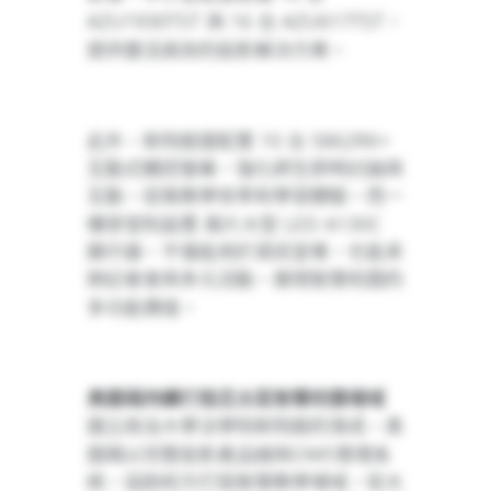
AZU1930TST
16
AZU617TST
與
台
，
提供靈活高效的投影解決方案。
10
5862RK+
此外，新院館還配置
台
互動式觸控螢幕，強化師生即時討論與
互動，促進教學效率和學習體驗。而一
LED A130C
樓穿堂則設置
兩片大型
顯示器，不僅能用於資訊宣導，也能承
辦記者會與多元活動，展現智慧校園的
多功能價值。
奧圖碼持續打造亞太區智慧校園場域
國立政治大學法學院新院館的落成，奧
OMS
圖碼以完整投影產品線與
管理系
統，協助校方打造智慧教學場域，從大