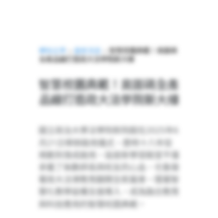
網站主頁
>
最新消息
>
智慧校園典範！奧圖碼
全產品線打造政大法學院新大樓
智慧校園典範！奧圖碼全產
品線打造政大法學院新大樓
2025
6
國立政治大學法學院新院館在
年
21
月
日舉辦啟用儀式，歷時十八年從
規劃到落成啟用，這座新學習殿堂不僅
承載了無數師長與校友的心血，也象徵
著政大法律教育翻開全新篇章。隨著智
慧化教學設備全面導入，成為融合教育
與科技應用的智慧校園典範。