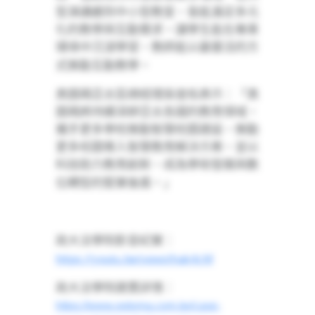
型演講廳到中小型教室，皆能滿足多元
化的教學與互動需求。讓學生能在專業
環境中沉浸學習，教師能以最靈活的方
式推動互動教學。
奧圖碼亞太區總經理吳俊佑表示：「奧
圖碼將持續深耕亞太各國的教育領域，
攜手更多學校推動智慧校園建設，推動
更多校園導入智慧教育解決方案，並以
科技助力教育創新，成為學術發展與數
位轉型的堅實後盾。」
政大法學院影音紀實：
https://youtu.be/xewsIhak4cM
政大法學院建置詳情：
https://www.optoma.com.tw/case-