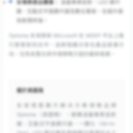
全場景產品覆蓋：
涵蓋專業投影、LED 顯示
牆、互動式平面顯示器及數位看板，全面升級
為智慧終端。
Optoma 未來將與 Microsoft 在 MDEP 平台上進
行更緊密的合作，並將陸續分享在產品發展方
向、生態系整合與市場策略方面的最新進展。
關於奧圖碼
全球視覺顯示解決方案領導品牌
Optoma（奧圖碼），建構涵蓋專業投影
機、互動式平面顯示器、一體化（All-In-
One）LED 顯示牆及雲端顯示管理平台之