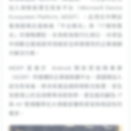
加入微軟裝置生態系平台（Microsoft Device
Ecosystem Platform, MDEP）。此項合作標誌
著奧圖碼全面推進「平台導向」與「IT環境整
合」的策略轉型，未來將為現代化辦公、共享協
作與數位看板提供頂級安全與管理性的企業級顯
示解決方案。
MDEP 是基於 Android 開放原始碼專案
（AOSP）所建構的企業級軟體平台。奧圖碼加入
該生態系後，將未來產品線與微軟在裝置、安全
及管理上的全球標準深度對齊，更全面的顧及 IT
與 AV 管理團隊在大規模部署時資安與相容性的
需求。