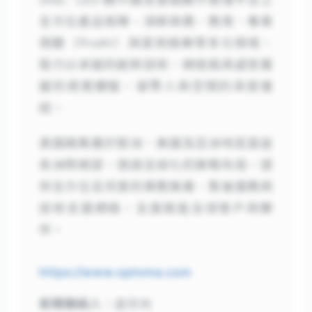
全方位產品矩陣，深耕商務、教育、專業
視聽（ProAV）與家用娛樂等多元領域，
致力以卓越的創新技術，締造極具感官震
撼的視覺體驗，凝聚人與空間的深度連
結。
奧圖碼集團於歐洲、美國及亞洲地區皆設
有洲際總部，透過全球化的策略布局，提
供全方位且完善的業務推展、售後服務與
技術支援網絡，全面賦能全球客戶與夥
伴。
https://www.optoma.com
新聞聯絡人：
盧思珣