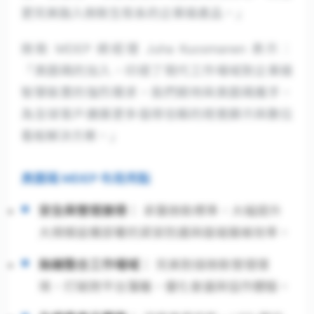
更完美融入微軟生態系的企業級產品。」
微軟 MDEP 總經理 Juha Kuosmanen 表示：
「奧圖碼的加入，印證了現代工作場域對企業級
智慧裝置的強烈需求。我們期待與奧圖碼攜手，
為全球客戶擴展更多值得信賴的視覺顯示與數位
看板解決方案。」
奧圖碼 MDEP 布局亮點
安全與管理兼得：
承襲微軟標準，大幅提升
大規模設備部署的資安防護與遠端運維效率。
無縫整合工作場域：
完美對接微軟管理環
境，打破跨平台藩籬，優化會議與協作體驗。