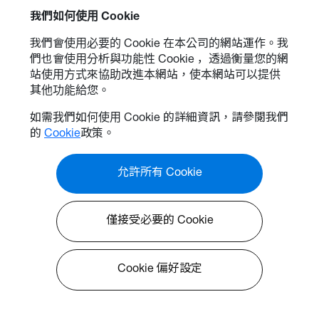
我們如何使用 Cookie
我們會使用必要的 Cookie 在本公司的網站運作。我
們也會使用分析與功能性 Cookie ，透過衡量您的網
站使用方式來協助改進本網站，使本網站可以提供
網路連接
其他功能給您。
如需我們如何使用 Cookie 的詳細資訊，請參閱我們
的
Cookie
政策。
電源規格
允許所有 Cookie
僅接受必要的 Cookie
重量與尺寸
Cookie 偏好設定