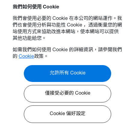
我們如何使用 Cookie
電源規格
我們會使用必要的 Cookie 在本公司的網站運作。我
們也會使用分析與功能性 Cookie ，透過衡量您的網
站使用方式來協助改進本網站，使本網站可以提供
其他功能給您。
如需我們如何使用 Cookie 的詳細資訊，請參閱我們
重量與尺寸
的
Cookie
政策。
允許所有 Cookie
下載
僅接受必要的 Cookie
Datasheet
Cookie 偏好設定
Datasheet