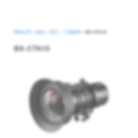
網站主頁
>
產品
>
配件
>
工程鏡頭
>
BX-CTA15
Optoma BX-CTA15
BX-CTA15