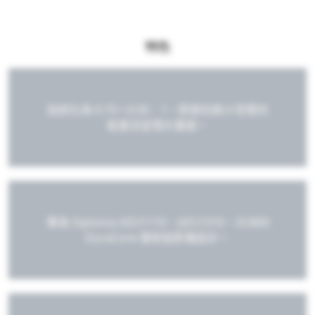
特色
投射比為 0.75～0.95︰1，即使在較小空間也
能靈活呈現大畫面。
專為 Optoma AZU1110、AZU1310、ZU860
DuraCore 雷射投影機設計。