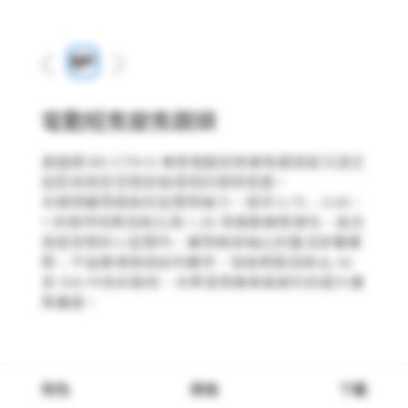
Previous
Next
電動短焦變焦鏡頭
奧圖碼 BX-CTA15 專業電動短焦變焦鏡頭是沉浸式
投影與微型空間安裝環境的理想首選。
本鏡頭展現極致的空間突破力，提供 0.75 ~ 0.95：
1 的強悍短焦投射比與 1.26 倍電動變焦彈性，能在
高度受限的小空間內，展現無與倫比的靈活部署優
勢；不論案場格局如何嚴苛，皆能輕鬆投射出 40
至 500 吋色彩飽和、光學表現像素級銳利的超大優
質畫面。
特色
規格
下載