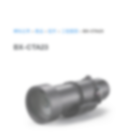
網站主頁
>
產品
>
配件
>
工程鏡頭
>
BX-CTA23
Optoma BX-CTA23
BX-CTA23