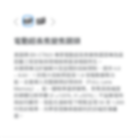
Previous
Next
電動超長焦變焦鏡頭
奧圖碼 BX-CTA23 專業電動超長焦變焦鏡頭專為遠
距離工程安裝與現場娛樂展演場館而生。
本鏡頭專注於破解大型空間的投射限制，提供 4.0
~ 8.64：1 的強大投射跨度與 1.8 倍電動變焦功
能。全面導入完整鏡頭記憶技術（FULL Lens
Memory），能一鍵精準還原變焦、對焦與高幅度
的硬體位移參數 (V ±120%, H ±50%)；不論案場佈
局如何嚴苛，皆能在遠射程下輕鬆呈現 50 至 1,000
吋色彩精準、光學表現像素級銳利的巨幅宏偉畫
面。