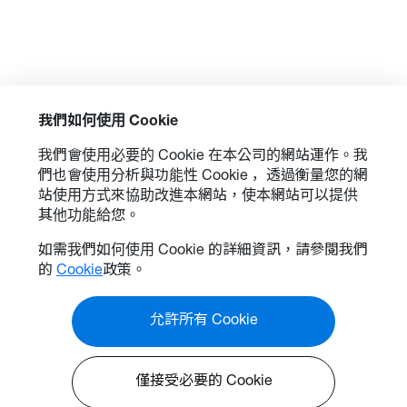
我們如何使用 Cookie
我們會使用必要的 Cookie 在本公司的網站運作。我
們也會使用分析與功能性 Cookie ，透過衡量您的網
站使用方式來協助改進本網站，使本網站可以提供
其他功能給您。
如需我們如何使用 Cookie 的詳細資訊，請參閱我們
的
Cookie
政策。
允許所有 Cookie
僅接受必要的 Cookie