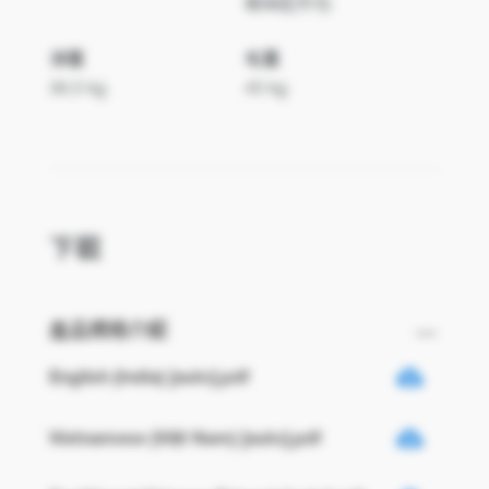
螺絲配件包
淨重
毛重
36.5 kg
45 kg
下載
產品規格介紹
English (India) [auto].pdf
Vietnamese (Việt Nam) [auto].pdf