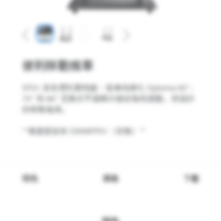
Previous
Next
便利移動推車
ST01 具有便利置物盤，是專為簡化 Optoma 65"、
75" 和 86" 互動式平面顯示器安裝和調整，而設計
的移動推車。
**需要壁掛架 OWMFP01（另售）**
特色
規格
下載