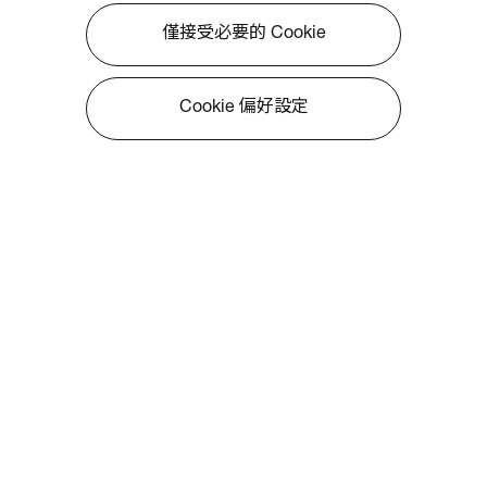
僅接受必要的 Cookie
Cookie 偏好設定
關於Optoma
資源