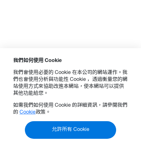
我們如何使用 Cookie
我們會使用必要的 Cookie 在本公司的網站運作。我
們也會使用分析與功能性 Cookie ，透過衡量您的網
站使用方式來協助改進本網站，使本網站可以提供
其他功能給您。
如需我們如何使用 Cookie 的詳細資訊，請參閱我們
的
Cookie
政策。
允許所有 Cookie